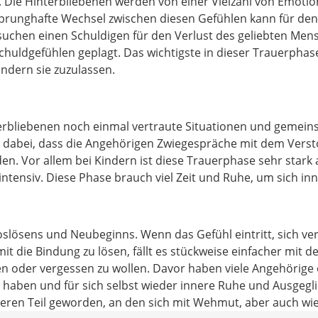
. Die Hinterbliebenen werden von einer Vielzahl von Emotion
sprunghafte Wechsel zwischen diesen Gefühlen kann für den
suchen einen Schuldigen für den Verlust des geliebten Mens
uldgefühlen geplagt. Das wichtigste in dieser Trauerphase 
ondern sie zuzulassen.
erbliebenen noch einmal vertraute Situationen und gemein
st dabei, dass die Angehörigen Zwiegespräche mit dem Vers
n. Vor allem bei Kindern ist diese Trauerphase sehr stark
ntensiv. Diese Phase brauch viel Zeit und Ruhe, um sich in
 Loslösens und Neubeginns. Wenn das Gefühl eintritt, sich v
 die Bindung zu lösen, fällt es stückweise einfacher mit 
 oder vergessen zu wollen. Davor haben viele Angehörige of
 haben und für sich selbst wieder innere Ruhe und Ausgegl
eren Teil geworden, an den sich mit Wehmut, aber auch wi