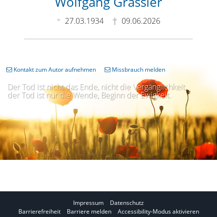
Wolfgang Grassler
27.03.1934
09.06.2026
Kontakt zum Autor aufnehmen
Missbrauch melden
Der Tod ist nicht das Ende, nicht die Vergänglichkeit,
der Tod ist nur die Wende, Beginn der Ewigkeit.
Impressum
Datenschutz
I
Barrierefreiheit
Barriere melden
Accessibility-Modus aktivieren