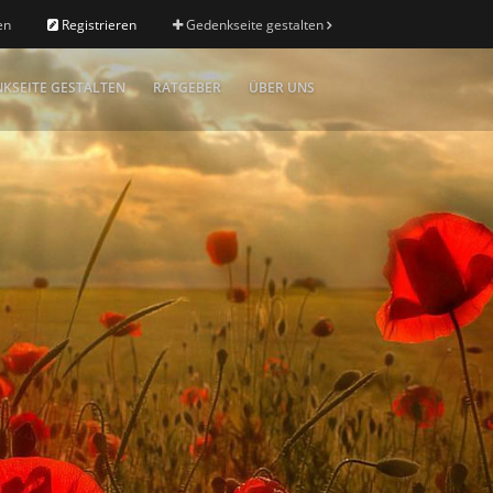
en
Registrieren
Gedenkseite gestalten
KSEITE GESTALTEN
RATGEBER
ÜBER UNS