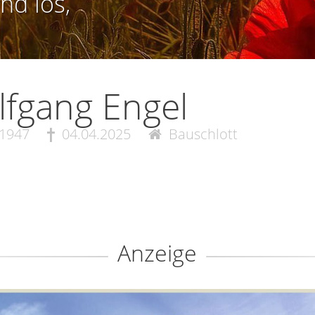
nd los,
fgang Engel
.1947
04.04.2025
Bauschlott
Anzeige