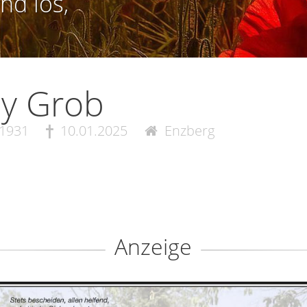
nd los,
ly Grob
.1931
10.01.2025
Enzberg
Anzeige