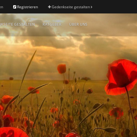
en
Registrieren
Gedenkseite gestalten
KSEITE GESTALTEN
RATGEBER
ÜBER UNS