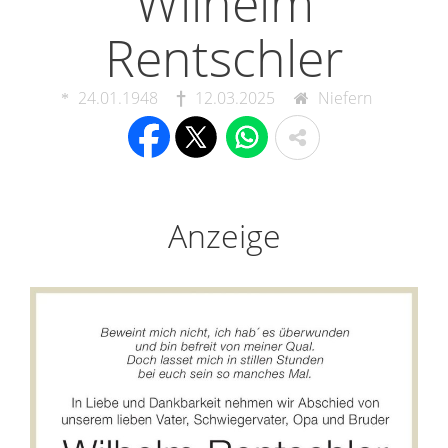
Wilhelm
Rentschler
24.01.1948
12.03.2025
Niefern
Anzeige