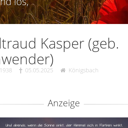
nd los,
traud Kasper (geb.
hwender)
.1938
05.05.2025
Königsbach
Anzeige