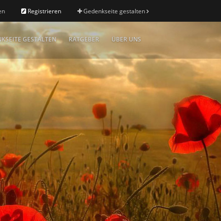
en
Registrieren
Gedenkseite gestalten
KSEITE GESTALTEN
RATGEBER
ÜBER UNS