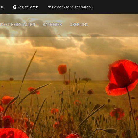
en
Registrieren
Gedenkseite gestalten
KSEITE GESTALTEN
RATGEBER
ÜBER UNS