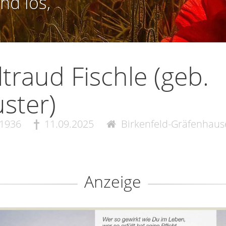
nd los,
traud Fischle (geb.
ster)
.1936
11.09.2025
Birkenfeld-Gräfenhaus
Anzeige