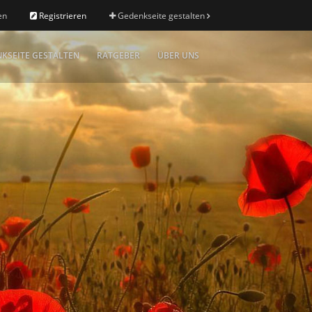
en
Registrieren
Gedenkseite gestalten
KSEITE GESTALTEN
RATGEBER
ÜBER UNS