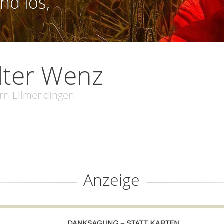
nd los,
lter Wenz
rn-Ellmendingen
Anzeige