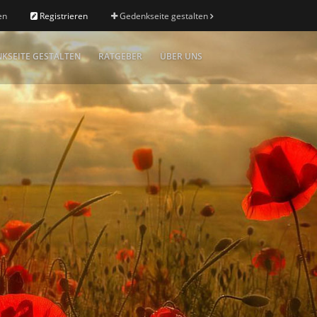
en
Registrieren
Gedenkseite gestalten
KSEITE GESTALTEN
RATGEBER
ÜBER UNS