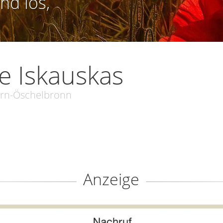
nd los,
 Iskauskas
rn-Öschelbronn
Anzeige