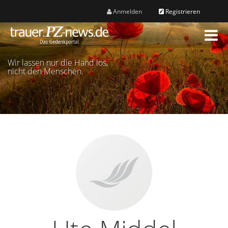
Anmelden
Registrieren
M
e
n
Wir lassen nur die Hand los,
ü
nicht den Menschen.