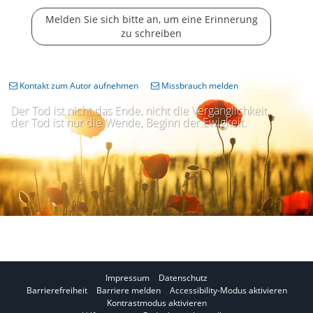
Melden Sie sich bitte an, um eine Erinnerung
zu schreiben
Kontakt zum Autor aufnehmen
Missbrauch melden
Der Tod ist nicht das Ende, nicht die Vergänglichkeit,
der Tod ist nur die Wende, Beginn der Ewigkeit.
Impressum
Datenschutz
I
Barrierefreiheit
Barriere melden
Accessibility-Modus aktivieren
I
m
Kontrastmodus aktivieren