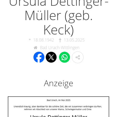
Ursula Dettinger-
Müller (geb.
Keck)
18.08.1942
13.05.2025
Bad Urach-Wittlingen
Anzeige