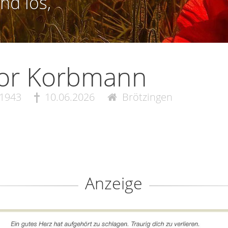
nd los,
bor Korbmann
.1943
10.06.2026
Brötzingen
Anzeige