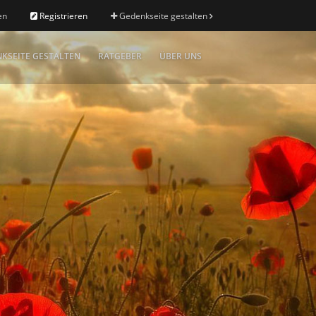
en
Registrieren
Gedenkseite gestalten
KSEITE GESTALTEN
RATGEBER
ÜBER UNS