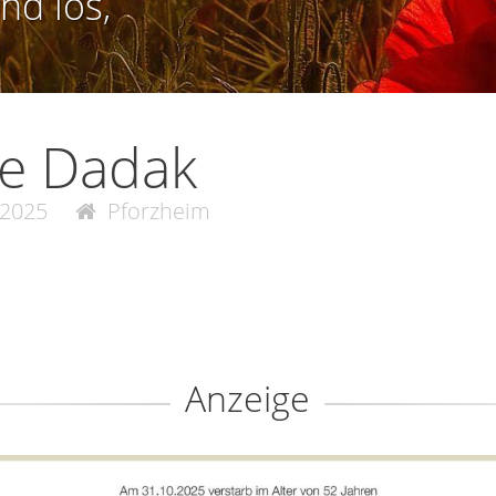
nd los,
ke Dadak
.2025
Pforzheim
Anzeige