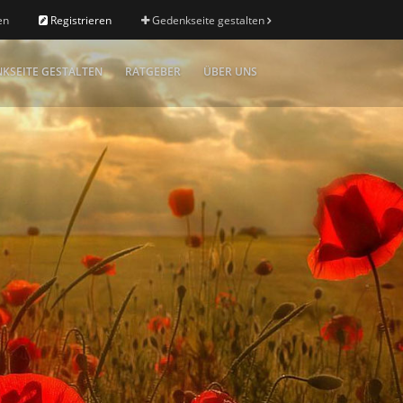
en
Registrieren
Gedenkseite gestalten
KSEITE GESTALTEN
RATGEBER
ÜBER UNS