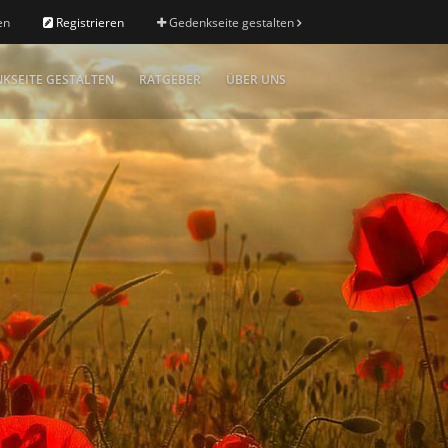
en
Registrieren
Gedenkseite gestalten
KSEITE GESTALTEN
RATGEBER
ÜBER UNS