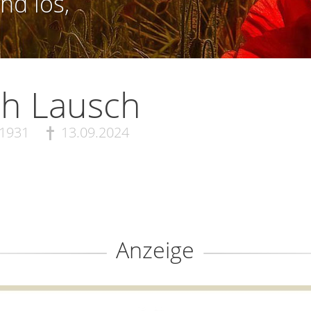
nd los,
th Lausch
.1931
13.09.2024
Anzeige