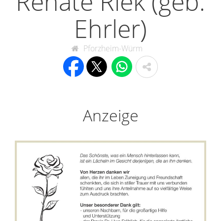
Renate Riek (geb.
Ehrler)
Pforzheim-Würm
Anzeige