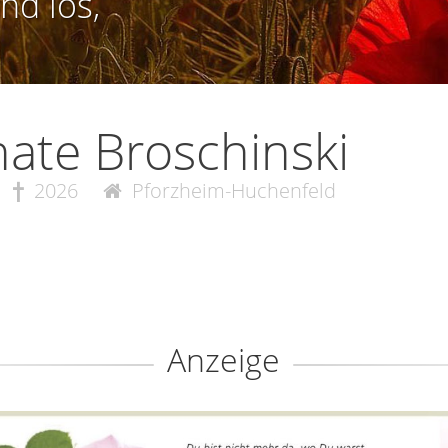
nd los,
ate Broschinski
2026
Pforzheim-Huchenfeld
Anzeige