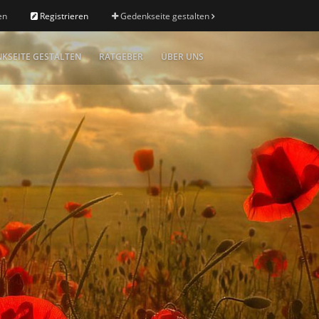
en
Registrieren
Gedenkseite gestalten
KSEITE GESTALTEN
RATGEBER
ÜBER UNS