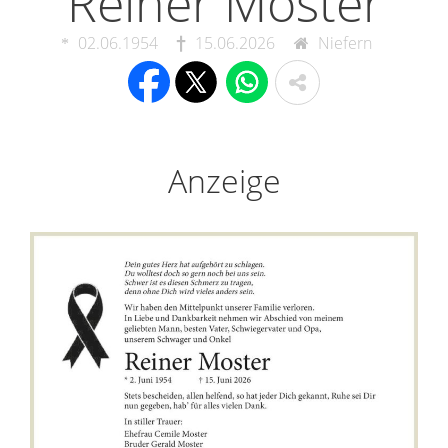
Reiner Moster
02.06.1954
15.06.2026
Niefern
Anzeige