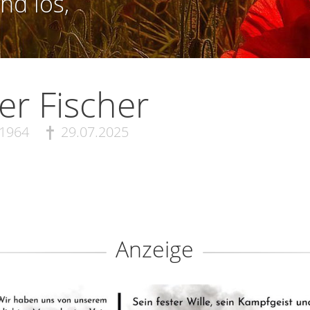
nd los,
er Fischer
.1964
29.07.2025
Anzeige