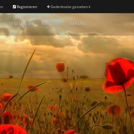
en
Registrieren
Gedenkseite gestalten
KSEITE GESTALTEN
RATGEBER
ÜBER UNS