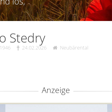
nd los,
o Stedry
.1946
24.02.2026
Neubärental
Anzeige