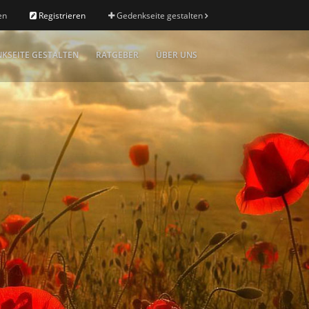
en
Registrieren
Gedenkseite gestalten
KSEITE GESTALTEN
RATGEBER
ÜBER UNS