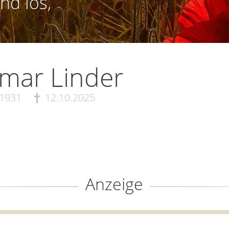
nd los,
mar Linder
.1931
12.10.2025
Anzeige