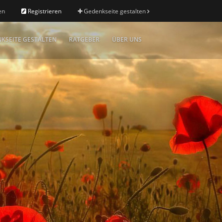
en
Registrieren
Gedenkseite gestalten
KSEITE GESTALTEN
RATGEBER
ÜBER UNS