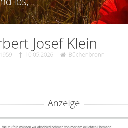
nd los,
bert Josef Klein
.1959
10.05.2026
Büchenbronn
Anzeige