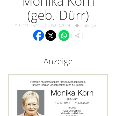
Monika Korn
(geb. Dürr)
02.10.1944
05.08.2024
Eutingen
Anzeige