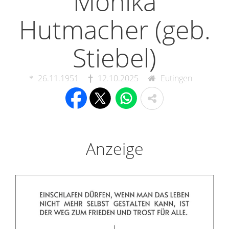
Monika
Hutmacher (geb.
Stiebel)
26.11.1951
12.10.2025
Eutingen
Anzeige