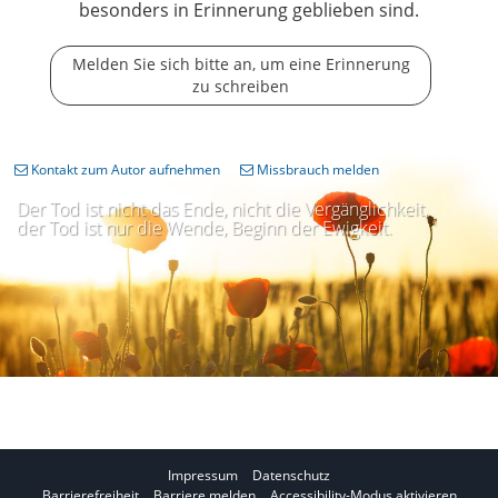
besonders in Erinnerung geblieben sind.
Melden Sie sich bitte an, um eine Erinnerung
zu schreiben
Kontakt zum Autor aufnehmen
Missbrauch melden
Der Tod ist nicht das Ende, nicht die Vergänglichkeit,
der Tod ist nur die Wende, Beginn der Ewigkeit.
Impressum
Datenschutz
I
Barrierefreiheit
Barriere melden
Accessibility-Modus aktivieren