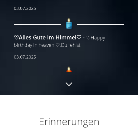
03.07.2025
♡Alles Gute im Himmel♡
♡Happy
birthday in heaven ♡.Du fehlst!
03.07.2025
Ich Liebe dich Papa
Papa ich liebe dich über
alles und vermisse dich jeder tag ohne dich ist
...
weiterlesen
26.05.2025
Erinnerungen