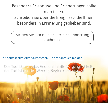
Unvergessen!
Ein ganz lieber Kerl musste viel
Besondere Erlebnisse und Erinnerungen sollte
zu früh gehen! Du wirst mir sehr fehlen.
man teilen.
Schreiben Sie über die Ereignisse, die Ihnen
13.05.2025
besonders in Erinnerung geblieben sind.
Melden Sie sich bitte an, um eine Erinnerung
zu schreiben
Kontakt zum Autor aufnehmen
Missbrauch melden
Der Tod ist nicht das Ende, nicht die Vergänglichkeit,
der Tod ist nur die Wende, Beginn der Ewigkeit.