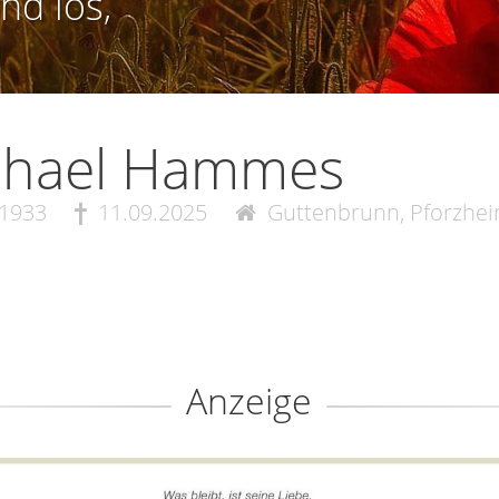
nd los,
chael Hammes
.1933
11.09.2025
Guttenbrunn, Pforzhe
Anzeige