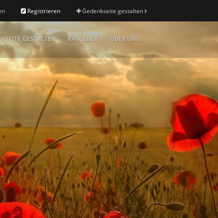
en
Registrieren
Gedenkseite gestalten
KSEITE GESTALTEN
RATGEBER
ÜBER UNS