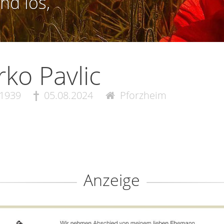
nd los,
ko Pavlic
.1939
05.08.2024
Pforzheim
Anzeige