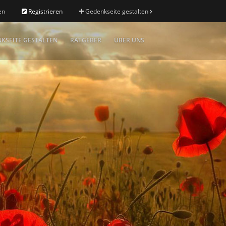
en
Registrieren
Gedenkseite gestalten
KSEITE GESTALTEN
RATGEBER
ÜBER UNS