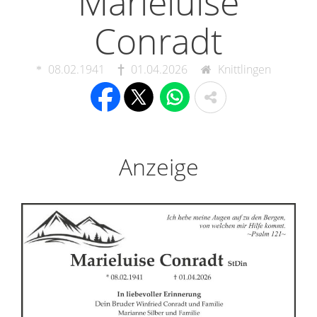
Marieluise
Conradt
08.02.1941
01.04.2026
Knittlingen
Anzeige