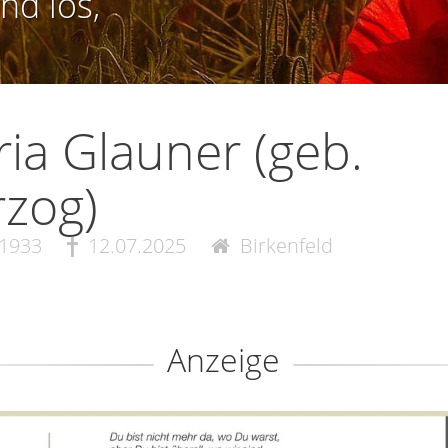
nd los,
ia Glauner (geb.
zog)
.1933
12.07.2025
Birkenfeld
Anzeige