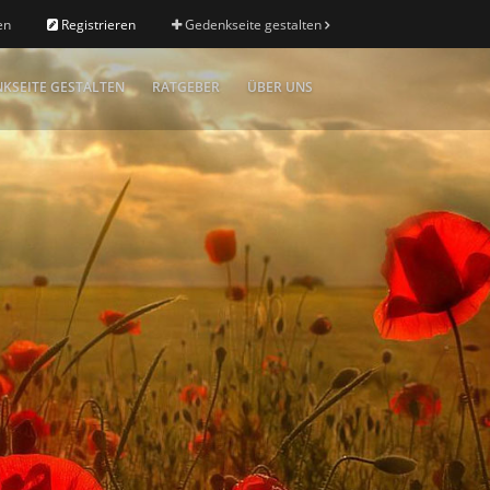
en
Registrieren
Gedenkseite gestalten
KSEITE GESTALTEN
RATGEBER
ÜBER UNS