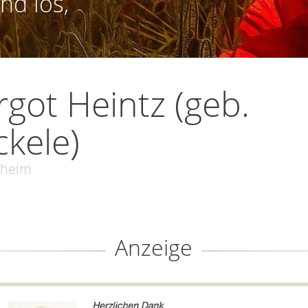
nd los,
got Heintz (geb.
kele)
zheim
Anzeige