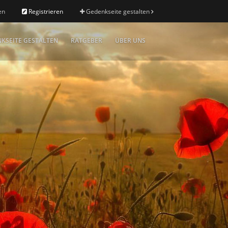
en
Registrieren
Gedenkseite gestalten
KSEITE GESTALTEN
RATGEBER
ÜBER UNS