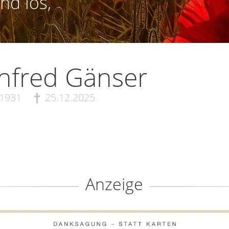
nd los,
nfred Gänser
.1931
25.12.2025
Anzeige