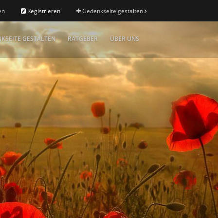
en
Registrieren
Gedenkseite gestalten
KSEITE GESTALTEN
RATGEBER
ÜBER UNS