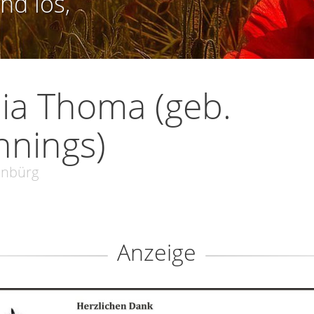
nd los,
ia Thoma (geb.
nings)
nbürg
Anzeige