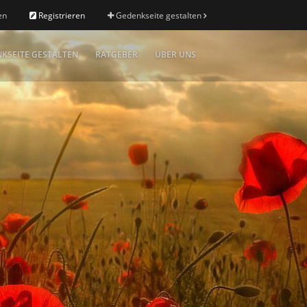
en
Registrieren
Gedenkseite gestalten
KSEITE GESTALTEN
RATGEBER
ÜBER UNS