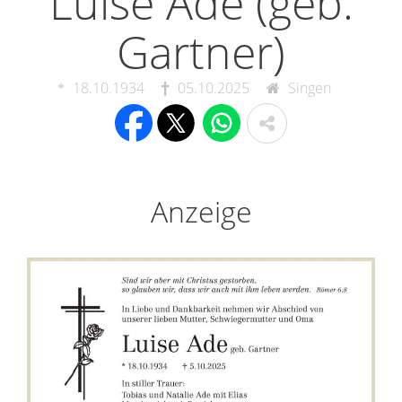
Luise Ade (geb.
Gartner)
18.10.1934
05.10.2025
Singen
Anzeige