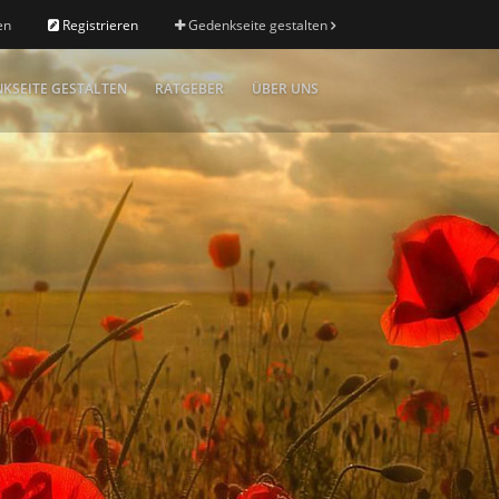
en
Registrieren
Gedenkseite gestalten
KSEITE GESTALTEN
RATGEBER
ÜBER UNS