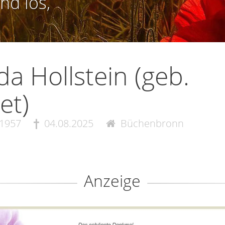
nd los,
da Hollstein (geb.
et)
.1957
04.08.2025
Büchenbronn
Anzeige