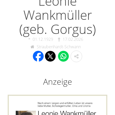
Leonie
Wankmüller
(geb. Gorgus)
01.12.1929
17.02.2026
Straubenhardt-Schwann
Anzeige