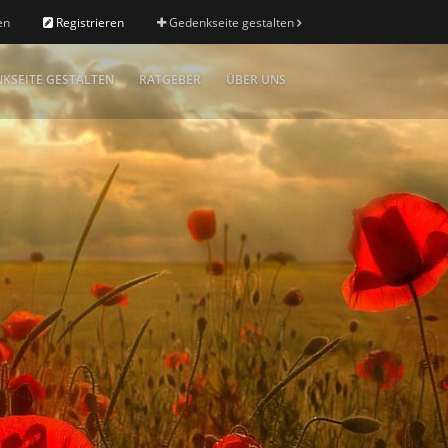
en
Registrieren
Gedenkseite gestalten
KSEITE GESTALTEN
RATGEBER
ÜBER UNS