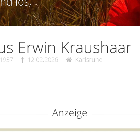
nd los,
us Erwin Kraushaar
.1937
12.02.2026
Karlsruhe
Anzeige