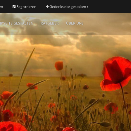
en
Registrieren
Gedenkseite gestalten
KSEITE GESTALTEN
RATGEBER
ÜBER UNS