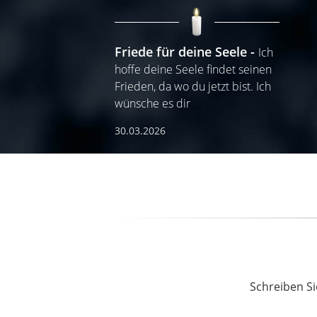
Friede für deine Seele
Ich
hoffe deine Seele findet seinen
Frieden, da wo du jetzt bist. Ich
wünsche es dir
30.03.2026
Schreiben Si