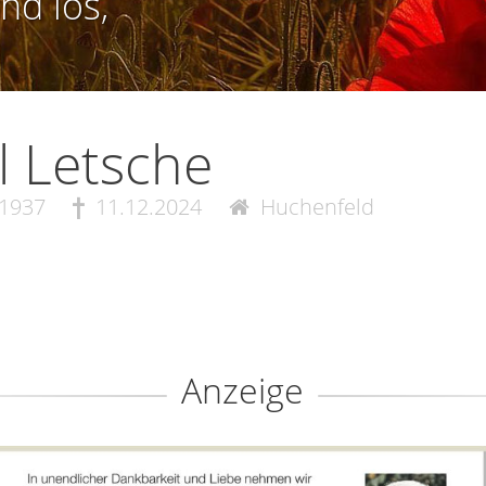
nd los,
l Letsche
.1937
11.12.2024
Huchenfeld
Anzeige