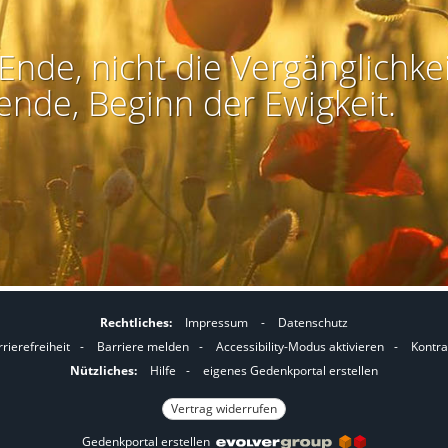
Ende, nicht die Vergänglichkei
ende, Beginn der Ewigkeit.
Rechtliches:
Impressum
-
Datenschutz
I
I
rierefreiheit
-
Barriere melden
-
Accessibility-Modus aktivieren
-
Kontra
m
m
Nützliches:
Hilfe
-
eigenes Gedenkportal erstellen
A
K
Vertrag widerrufen
c
o
Gedenkportal erstellen
c
n