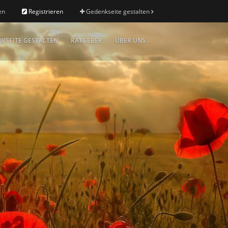
en
Registrieren
Gedenkseite gestalten
KSEITE GESTALTEN
RATGEBER
ÜBER UNS