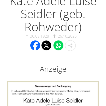
Käte Adele Luise
Seidler (geb.
Rohweder)
30.09.1928
26.10.2025
Anzeige