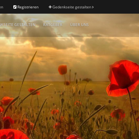
en
Registrieren
Gedenkseite gestalten
KSEITE GESTALTEN
RATGEBER
ÜBER UNS