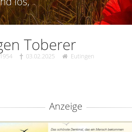
nd los,
gen Toberer
.1954
03.02.2025
Eutingen
Anzeige