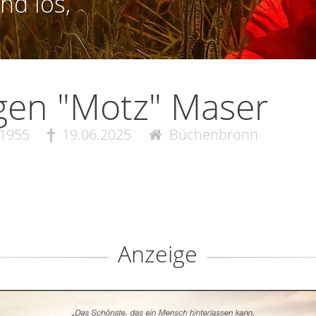
nd los,
gen "Motz" Maser
.1955
19.06.2025
Büchenbronn
Anzeige