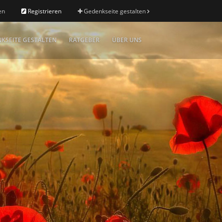
en
Registrieren
Gedenkseite gestalten
KSEITE GESTALTEN
RATGEBER
ÜBER UNS