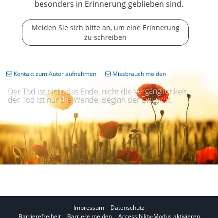
besonders in Erinnerung geblieben sind.
Melden Sie sich bitte an, um eine Erinnerung
zu schreiben
Kontakt zum Autor aufnehmen
Missbrauch melden
Der Tod ist nicht das Ende, nicht die Vergänglichkeit,
der Tod ist nur die Wende, Beginn der Ewigkeit.
Impressum
Datenschutz
I
Barrierefreiheit
Barriere melden
Accessibility-Modus aktivieren