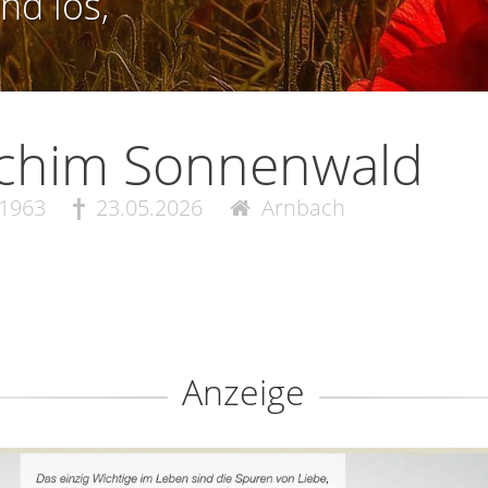
nd los,
achim Sonnenwald
.1963
23.05.2026
Arnbach
Anzeige