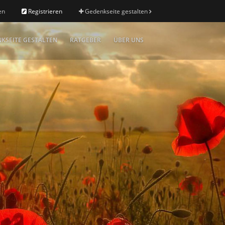
en
Registrieren
Gedenkseite gestalten
KSEITE GESTALTEN
RATGEBER
ÜBER UNS