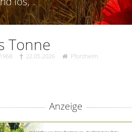
nd los,
s Tonne
.1968
22.05.2026
Pforzheim
Anzeige