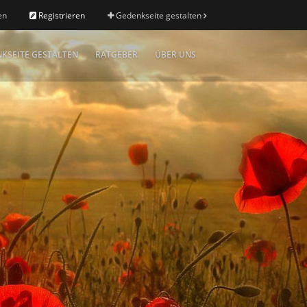
en
Registrieren
Gedenkseite gestalten
KSEITE GESTALTEN
RATGEBER
ÜBER UNS