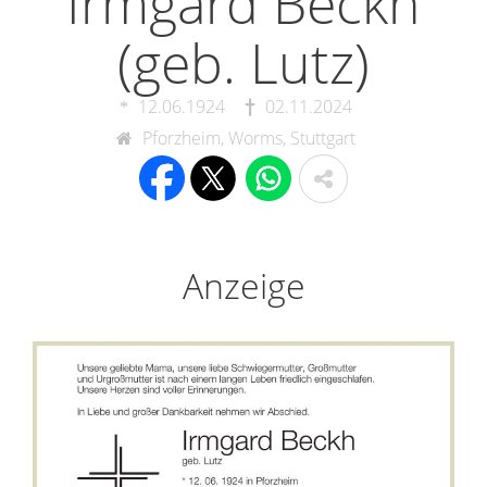
Irmgard Beckh
(geb. Lutz)
12.06.1924
02.11.2024
Pforzheim, Worms, Stuttgart
Anzeige