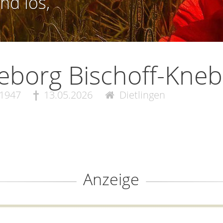
nd los,
eborg Bischoff-Kneb
.1947
13.05.2026
Dietlingen
Anzeige