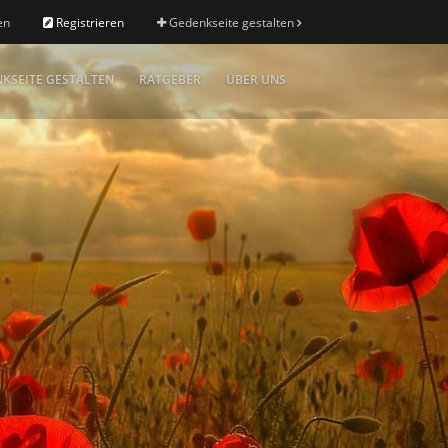
en
Registrieren
Gedenkseite gestalten
KSEITE GESTALTEN
RATGEBER
ÜBER UNS