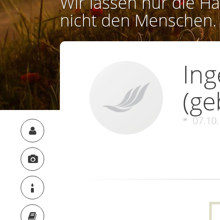
Wir lassen nur die Ha
nicht den Menschen.
In
(ge
07.10