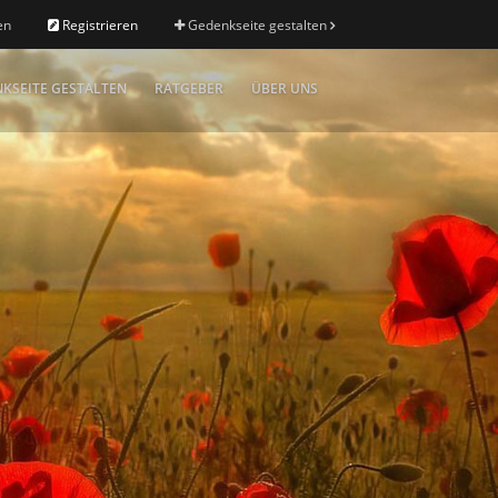
en
Registrieren
Gedenkseite gestalten
KSEITE GESTALTEN
RATGEBER
ÜBER UNS