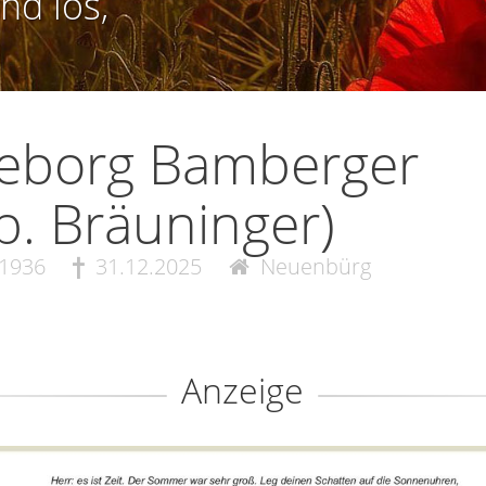
nd los,
geborg Bamberger
b. Bräuninger)
.1936
31.12.2025
Neuenbürg
Anzeige