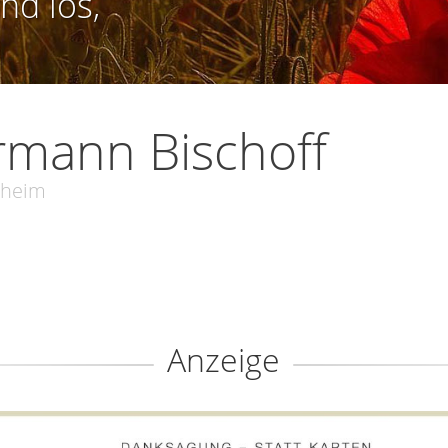
nd los,
mann Bischoff
zheim
Anzeige