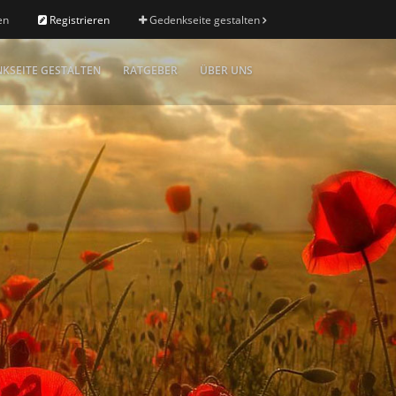
en
Registrieren
Gedenkseite gestalten
KSEITE GESTALTEN
RATGEBER
ÜBER UNS