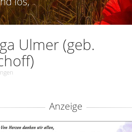
nd los,
ga Ulmer (geb.
choff)
ingen
Anzeige