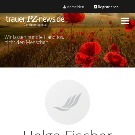
Anmelden
Registrieren
M
e
n
Wir lassen nur die Hand los,
ü
nicht den Menschen.